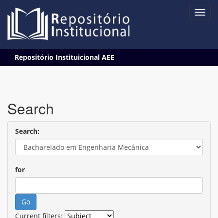
Skip
Repositório Instituicional AEE
navigation
Search
Search:
for
Current filters: