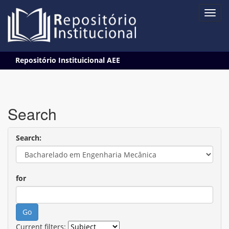
Skip
Repositório Instituicional AEE
navigation
Search
Search:
for
Current filters: