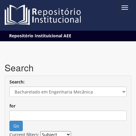
Skip
Repositório Instituicional AEE
navigation
Search
Search:
for
Current filters: