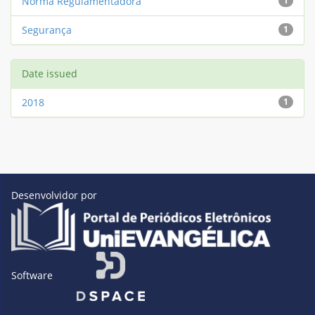
Norma Regulamentadora
1
Segurança
1
Date issued
2018
1
Desenvolvidor por
Software