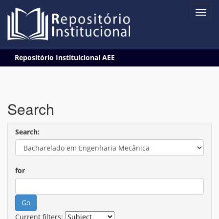
Skip
Repositório Instituicional AEE
navigation
Search
Search:
for
Current filters: