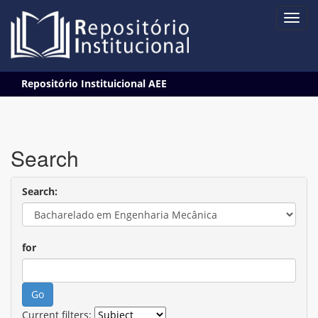
Skip
Repositório Instituicional AEE
navigation
Search
Search:
for
Current filters: