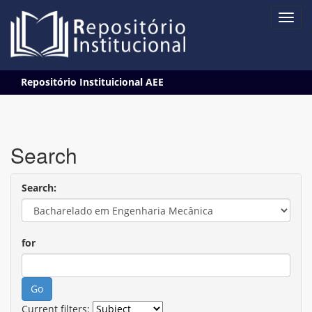
Skip
Repositório Instituicional AEE
navigation
Search
Search:
for
Current filters: