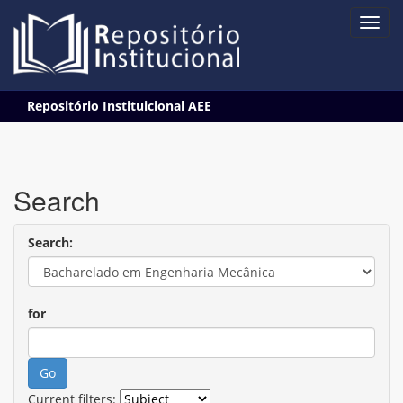
Skip
Repositório Instituicional AEE
navigation
Search
Search:
for
Current filters: