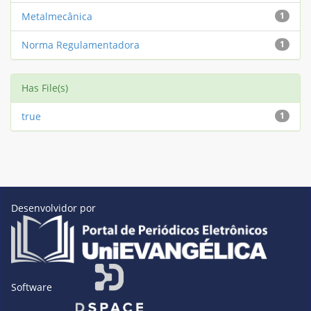
Metalmecânica
1
Norma Regulamentadora
1
Has File(s)
true
1
Desenvolvidor por
Software