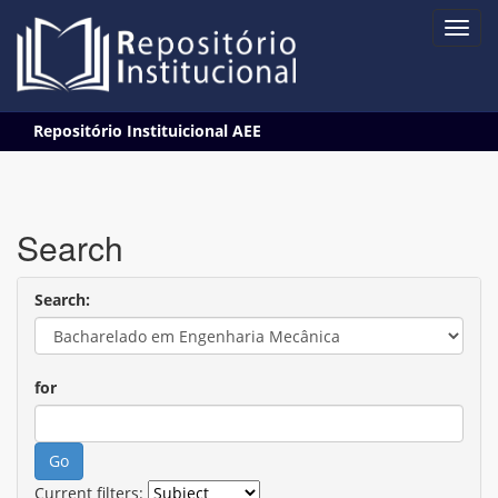
Skip
Repositório Instituicional AEE
navigation
Search
Search:
for
Current filters: