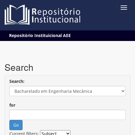
Skip
Repositório Instituicional AEE
navigation
Search
Search:
for
Current filters: