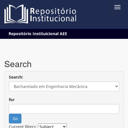
Skip
Repositório Instituicional AEE
navigation
Search
Search:
for
Current filters: