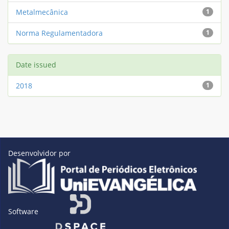
Metalmecânica
1
Norma Regulamentadora
1
Date issued
2018
1
Desenvolvidor por
Software