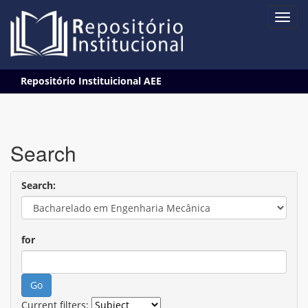
Skip
Repositório Instituicional AEE
navigation
Search
Search:
for
Current filters: