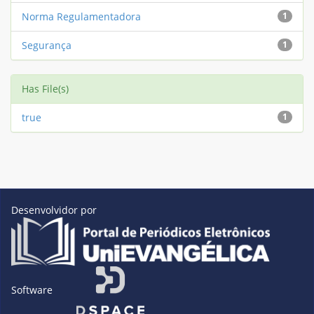
Norma Regulamentadora
1
Segurança
1
Has File(s)
true
1
Desenvolvidor por
Software