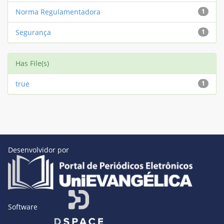
Norma Regulamentadora
1
Segurança
1
Has File(s)
true
1
Desenvolvidor por
Software