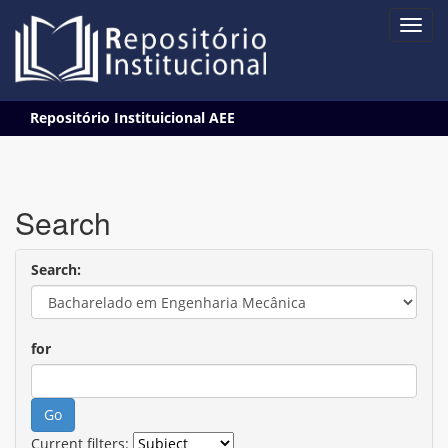
Skip
Repositório Instituicional AEE
navigation
Search
Search:
for
Current filters: