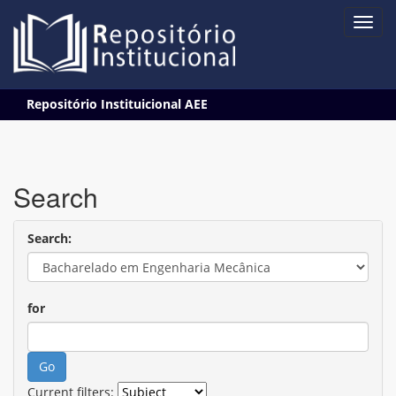
Skip
Repositório Instituicional AEE
navigation
Search
Search:
for
Current filters: