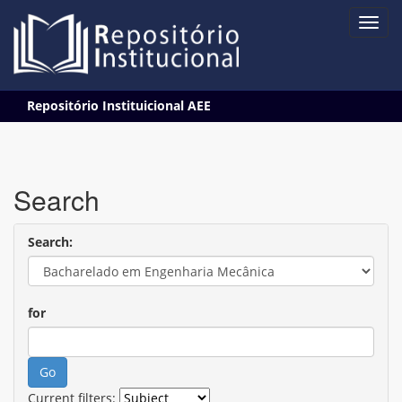
Skip
Repositório Instituicional AEE
navigation
Search
Search:
for
Current filters: