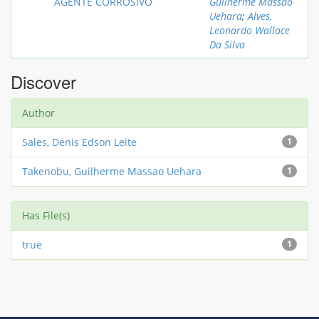
AGENTE CORROSIVO
Guilherme Massao
Uehara
;
Alves,
Leonardo Wallace
Da Silva
Discover
Author
Sales, Denis Edson Leite
1
Takenobu, Guilherme Massao Uehara
1
Has File(s)
true
1