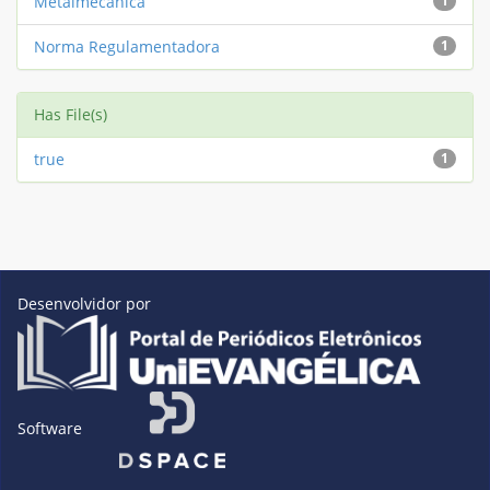
Metalmecânica
1
Norma Regulamentadora
1
Has File(s)
true
1
Desenvolvidor por
Software