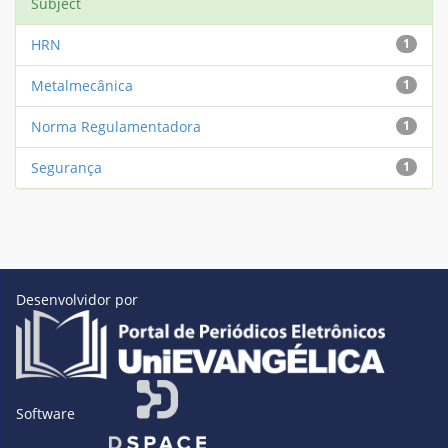
Subject
HRN
1
Metalmecânica
1
Norma Regulamentadora
1
Segurança
1
Desenvolvidor por
Software