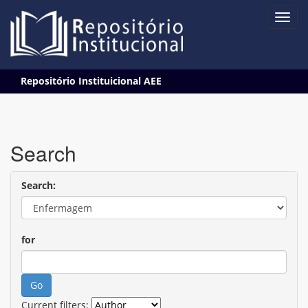
Skip
Repositório Instituicional AEE
navigation
Search
Search:
for
Current filters: