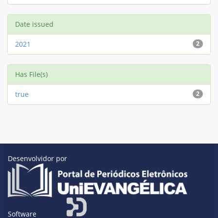
Date issued
2021
2
Has File(s)
true
2
Desenvolvidor por
Software