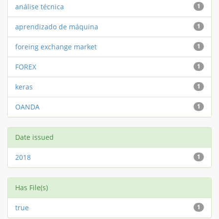
análise técnica
1
aprendizado de máquina
1
foreing exchange market
1
FOREX
1
keras
1
OANDA
1
Date issued
2018
1
Has File(s)
true
1