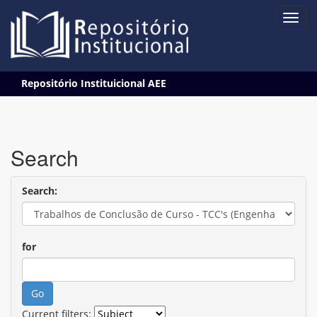
Skip
Repositório Instituicional AEE
navigation
Search
Search:
for
Current filters: