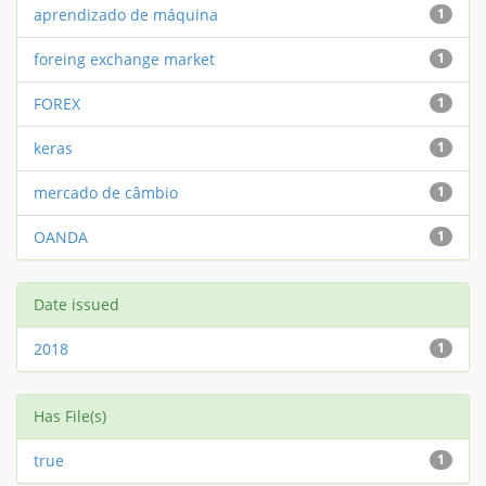
aprendizado de máquina
1
foreing exchange market
1
FOREX
1
keras
1
mercado de câmbio
1
OANDA
1
Date issued
2018
1
Has File(s)
true
1