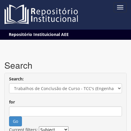
Skip
Repositório Instituicional AEE
navigation
Search
Search:
for
Current filters: