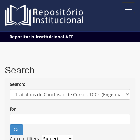
Skip
Repositório Instituicional AEE
navigation
Search
Search:
for
Current filters: