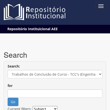
Skip
Repositório Instituicional AEE
navigation
Search
Search:
for
Current filters: