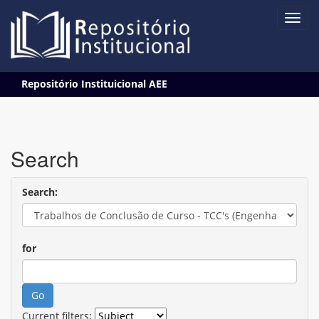
Skip
Repositório Instituicional AEE
navigation
Search
Search:
for
Current filters: