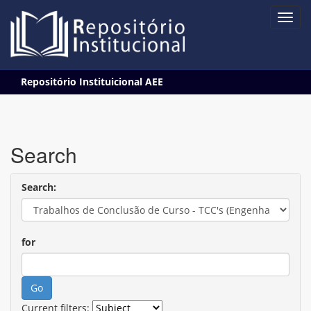
Skip
Repositório Instituicional AEE
navigation
Search
Search:
for
Current filters: