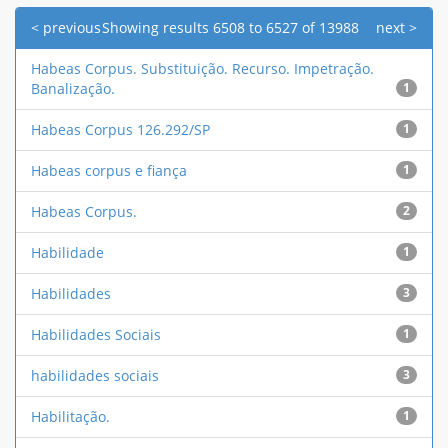
< previous
Showing results 6508 to 6527 of 13988
next >
Habeas Corpus. Substituição. Recurso. Impetração.
Banalização.
1
Habeas Corpus 126.292/SP
1
Habeas corpus e fiança
1
Habeas Corpus.
2
Habilidade
1
Habilidades
3
Habilidades Sociais
1
habilidades sociais
3
Habilitação.
1