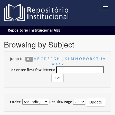
Skip
Repositório Instituicional AEE
navigation
Browsing by Subject
Jump to:
A
B
C
D
E
F
G
H
I
J
K
L
M
N
O
P
Q
R
S
T
U
V
0-9
W
X
Y
Z
or enter first few letters:
Order:
Results/Page