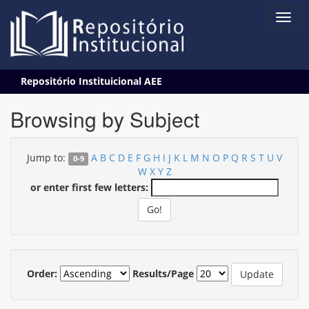
Skip
Repositório Instituicional AEE
navigation
Browsing by Subject
Jump to:
A
B
C
D
E
F
G
H
I
J
K
L
M
N
O
P
Q
R
S
T
U
V
0-9
W
X
Y
Z
or enter first few letters:
Order:
Results/Page