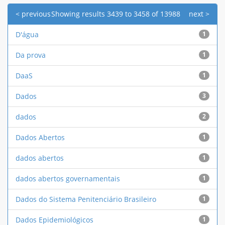
< previous
Showing results 3439 to 3458 of 13988
next >
D'água
1
Da prova
1
DaaS
1
Dados
3
dados
2
Dados Abertos
1
dados abertos
1
dados abertos governamentais
1
Dados do Sistema Penitenciário Brasileiro
1
Dados Epidemiológicos
1