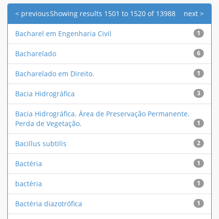
< previous
Showing results 1501 to 1520 of 13988
next >
Bacharel em Engenharia Civil
1
Bacharelado
6
Bacharelado em Direito.
1
Bacia Hidrográfica
3
Bacia Hidrográfica. Área de Preservação Permanente.
Perda de Vegetação.
1
Bacillus subtilis
2
Bactéria
1
bactéria
1
Bactéria diazotrófica
1