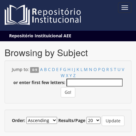
Skip
Repositório Instituicional AEE
navigation
Browsing by Subject
Jump to:
A
B
C
D
E
F
G
H
I
J
K
L
M
N
O
P
Q
R
S
T
U
V
0-9
W
X
Y
Z
or enter first few letters:
Order:
Results/Page