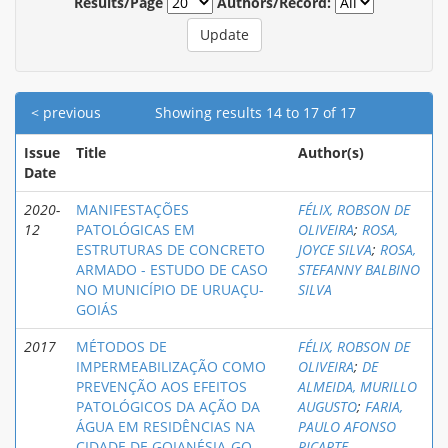
Results/Page
Authors/Record:
< previous
Showing results 14 to 17 of 17
Issue
Title
Author(s)
Date
2020-
MANIFESTAÇÕES
FÉLIX, ROBSON DE
12
PATOLÓGICAS EM
OLIVEIRA
;
ROSA,
ESTRUTURAS DE CONCRETO
JOYCE SILVA
;
ROSA,
ARMADO - ESTUDO DE CASO
STEFANNY BALBINO
NO MUNICÍPIO DE URUAÇU-
SILVA
GOIÁS
2017
MÉTODOS DE
FÉLIX, ROBSON DE
IMPERMEABILIZAÇÃO COMO
OLIVEIRA
;
DE
PREVENÇÃO AOS EFEITOS
ALMEIDA, MURILLO
PATOLÓGICOS DA AÇÃO DA
AUGUSTO
;
FARIA,
ÁGUA EM RESIDÊNCIAS NA
PAULO AFONSO
CIDADE DE GOIANÉSIA-GO
RICARTE