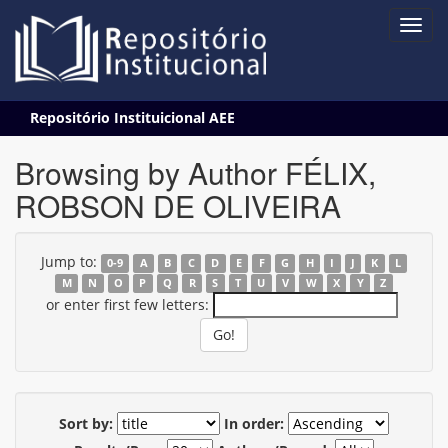
Skip
Repositório Instituicional AEE
navigation
Browsing by Author FÉLIX,
ROBSON DE OLIVEIRA
Jump to:
0-9
A
B
C
D
E
F
G
H
I
J
K
L
M
N
O
P
Q
R
S
T
U
V
W
X
Y
Z
or enter first few letters:
Sort by:
In order: