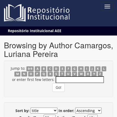
Skip
Repositório Instituicional AEE
navigation
Browsing by Author Camargos,
Luriana Pereira
Jump to:
0-9
A
B
C
D
E
F
G
H
I
J
K
L
M
N
O
P
Q
R
S
T
U
V
W
X
Y
Z
or enter first few letters:
Sort by:
In order: