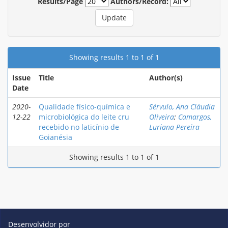
Results/Page
Authors/Record:
Showing results 1 to 1 of 1
Issue
Title
Author(s)
Date
2020-
Qualidade físico-química e
Sérvulo, Ana Cláudia
12-22
microbiológica do leite cru
Oliveira
;
Camargos,
recebido no laticínio de
Luriana Pereira
Goianésia
Showing results 1 to 1 of 1
Desenvolvidor por