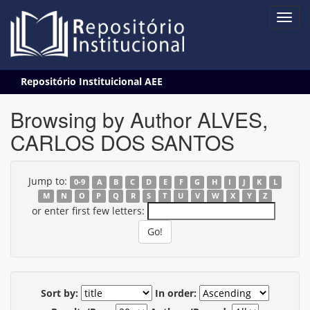
Skip
Repositório Instituicional AEE
navigation
Browsing by Author ALVES,
CARLOS DOS SANTOS
Jump to:
0-9
A
B
C
D
E
F
G
H
I
J
K
L
M
N
O
P
Q
R
S
T
U
V
W
X
Y
Z
or enter first few letters:
Sort by:
In order: